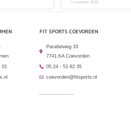
1 november 2020
EMMEN
FIT SPORTS COEVORDEN
6
Parallelweg 33
men
7741 KA Coevorden
1 01
05 24 - 51 62 35
s.nl
coevorden@fitsports.nl