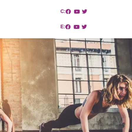
C:
E: