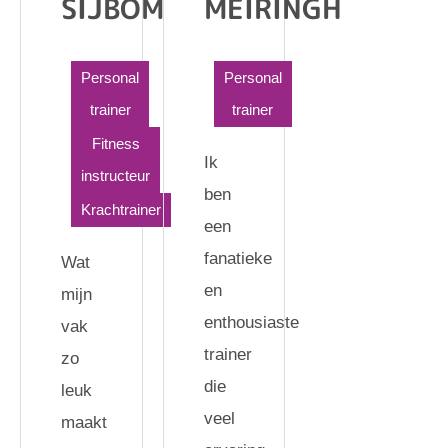
SIJBOM
MEIRINGH
Personal
Personal
trainer
trainer
Fitness
Ik
instructeur
ben
Krachtrainer
een
fanatieke
Wat
en
mijn
enthousiaste
vak
trainer
zo
die
leuk
veel
maakt